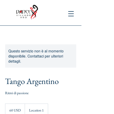
Questo servizio non è al momento
disponibile. Contattaci per ulteriori
dettagli.
Tango Argentino
Ritmi di passione
60
dollari
60 USD
Location 1
statunitensi